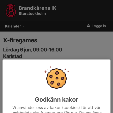
Brandkårens IK
Storstockholm
Logga in
Kalender
X-firegames
Lördag 6 jun, 09:00-16:00
Karlstad
Samling: 09:00
Godkänn kakor
Vi använder oss av kakor (cookies) för att vår
webbplats ska fungera bra för dig. De används