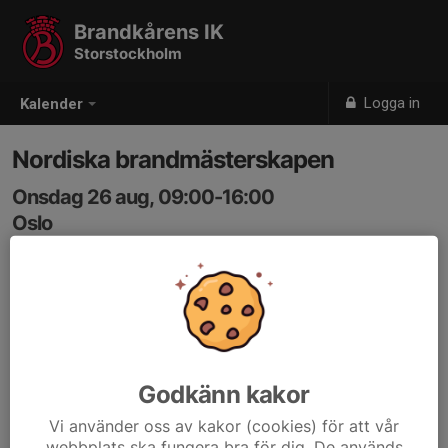
Brandkårens IK
Storstockholm
Logga in
Kalender
Nordiska brandmästerskapen
Onsdag 26 aug, 09:00-16:00
Oslo
Samling: 09:00
Godkänn kakor
Vi använder oss av kakor (cookies) för att vår
webbplats ska fungera bra för dig. De används