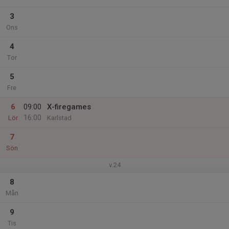
3
Ons
4
Tor
5
Fre
6
09:00
X-firegames
16:00
Lör
Karlstad
7
Sön
v.24
8
Mån
9
Tis