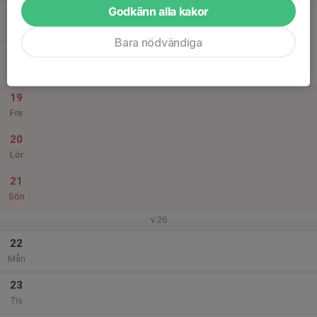
Godkänn alla kakor
17
Ons
Bara nödvändiga
18
Tor
19
Fre
20
Lör
21
Sön
v.26
22
Mån
23
Tis