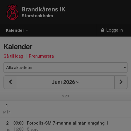
Brandkårens IK
Storstockholm
Logga in
Kalender
Kalender
Gå till idag
|
Prenumerera
Juni 2026
v.23
1
Mån
2
09:00
Fotbolls-SM 7-manna allmän omgång 1
16:00
Tis
Örebro