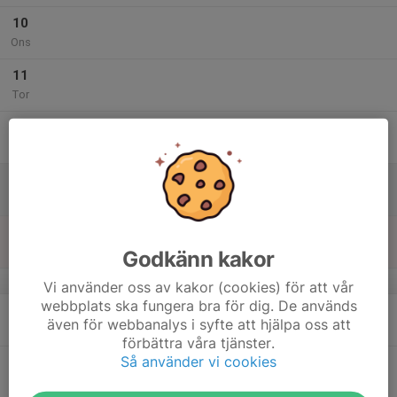
10
Ons
11
Tor
12
Fre
13
Lör
14
Sön
Godkänn kakor
v.25
Vi använder oss av kakor (cookies) för att vår
webbplats ska fungera bra för dig. De används
15
även för webbanalys i syfte att hjälpa oss att
Mån
förbättra våra tjänster.
Så använder vi cookies
16
Tis