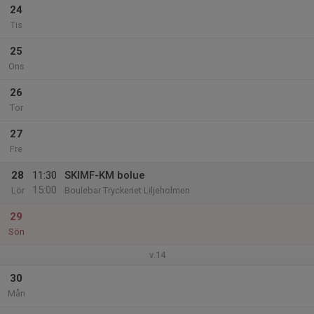
24
Tis
25
Ons
26
Tor
27
Fre
28
11:30
SKIMF-KM bolue
15:00
Lör
Boulebar Tryckeriet Liljeholmen
29
Sön
v.14
30
Mån