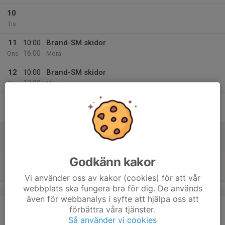
10
Tis
11
10:00
Brand-SM skidor
16:00
Ons
Mora
12
10:00
Brand-SM skidor
13:00
Tor
Mora
13
Fre
14
Lör
Godkänn kakor
15
Sön
Vi använder oss av kakor (cookies) för att vår
webbplats ska fungera bra för dig. De används
v.12
även för webbanalys i syfte att hjälpa oss att
16
förbättra våra tjänster.
Mån
Så använder vi cookies