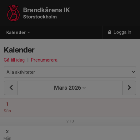
Brandkårens IK
Storstockholm
Logga in
Kalender
Kalender
Gå till idag
|
Prenumerera
Mars 2026
1
Sön
v.10
2
Mån