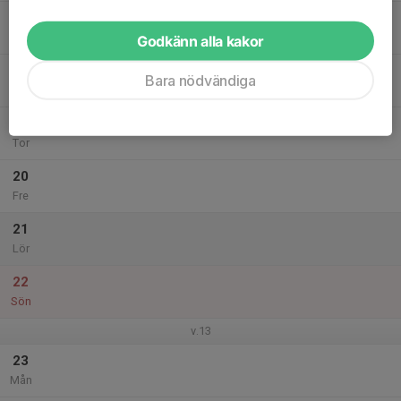
17
Tis
Godkänn alla kakor
18
Bara nödvändiga
Ons
19
Tor
20
Fre
21
Lör
22
Sön
v.13
23
Mån