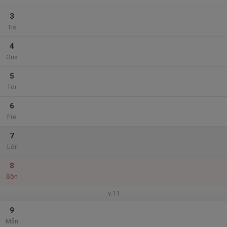
3
Tis
4
Ons
5
Tor
6
Fre
7
Lör
8
Sön
v.11
9
Mån