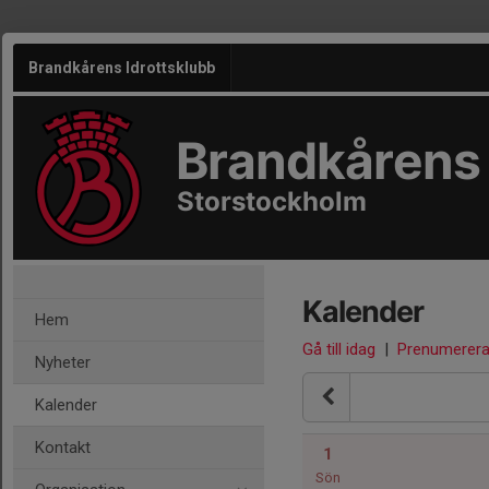
Brandkårens Idrottsklubb
Brandkårens 
Storstockholm
Kalender
Hem
Gå till idag
|
Prenumerer
Nyheter
Kalender
Kontakt
1
Sön