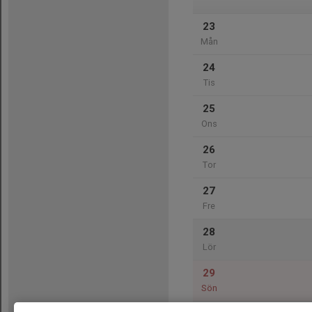
23
Mån
24
Tis
25
Ons
26
Tor
27
Fre
28
Lör
29
Sön