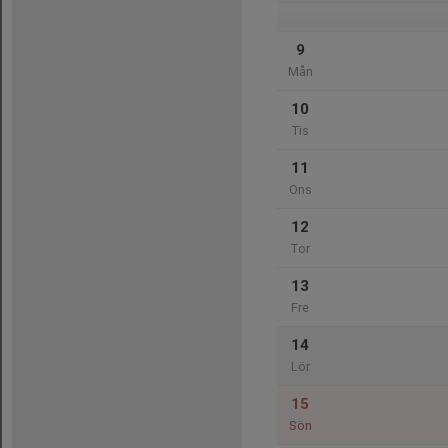
9
Mån
10
Tis
11
Ons
12
Tor
13
Fre
14
Lör
15
Sön