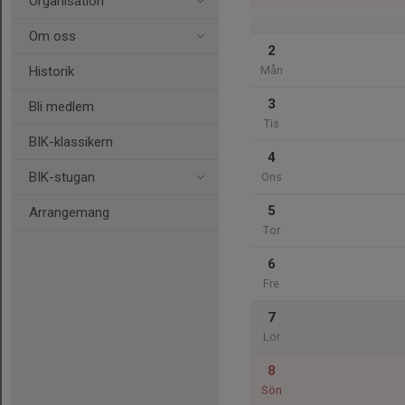
Organisation
Om oss
2
Historik
Mån
3
Bli medlem
Tis
BIK-klassikern
4
BIK-stugan
Ons
5
Arrangemang
Tor
6
Fre
7
Lör
8
Sön