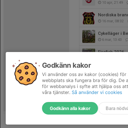
10 apr, 21:49
Nordiska bra
16 mar, 08:32
Cykelläger i B
6 mar, 13:43
Firefish 2026
27 feb, 10:23
Godkänn kakor
BIK-cupen pin
Vi använder oss av kakor (cookies) för 
24 feb, 16:35
webbplats ska fungera bra för dig. De
för webbanalys i syfte att hjälpa oss at
våra tjänster.
Så använder vi cookies
Godkänn alla kakor
Bara nödv
Tjäna pengar till föreningen