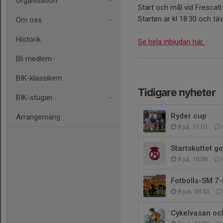
Organisation
Start och mål vid Frescati.
Starten är kl 18:30 och täv
Om oss
Historik
Se hela inbjudan här.
Bli medlem
BIK-klassikern
Tidigare nyheter
BIK-stugan
Ryder cup
Arrangemang
8 jul, 11:01
Startskottet go
8 jul, 10:06
Fotbolls-SM 7
8 jun, 09:53
Cykelvasan o