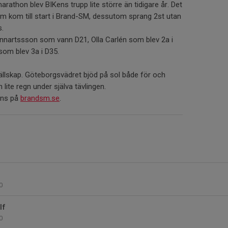
arathon blev BIKens trupp lite större än tidigare år. Det
om kom till start i Brand-SM, dessutom sprang 2st utan
s.
ennartssson som vann D21, Olla Carlén som blev 2a i
om blev 3a i D35.
sällskap. Göteborgsvädret bjöd på sol både för och
lite regn under själva tävlingen.
inns på
brandsm.se
.
0
lf
0