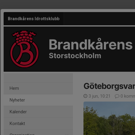
Brandkårens Idrottsklubb
Brandkårens 
Storstockholm
Göteborgsvar
Hem
3 jun, 10:21
0 komm
Nyheter
Kalender
Kontakt