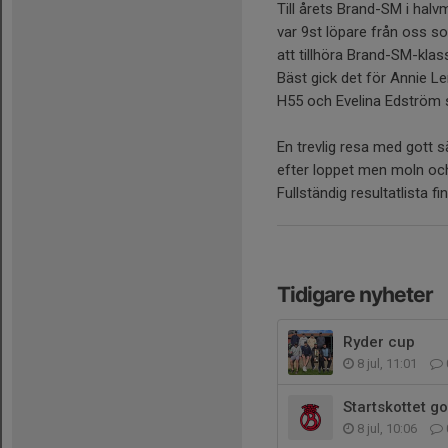
Till årets Brand-SM i halvm
var 9st löpare från oss s
att tillhöra Brand-SM-klas
Bäst gick det för Annie L
H55 och Evelina Edström s
En trevlig resa med gott 
efter loppet men moln och 
Fullständig resultatlista f
Tidigare nyheter
Ryder cup
8 jul, 11:01
Startskottet go
8 jul, 10:06