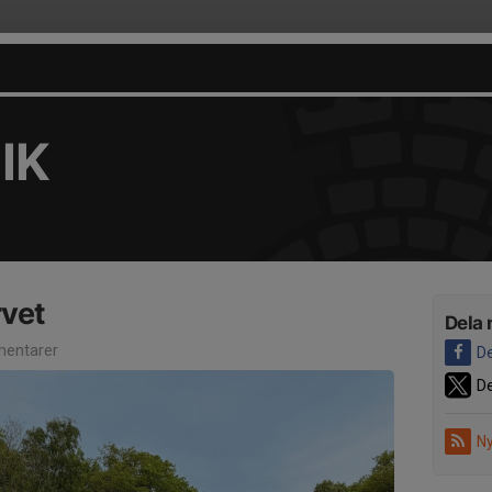
IK
vet
Dela 
entarer
De
De
Ny