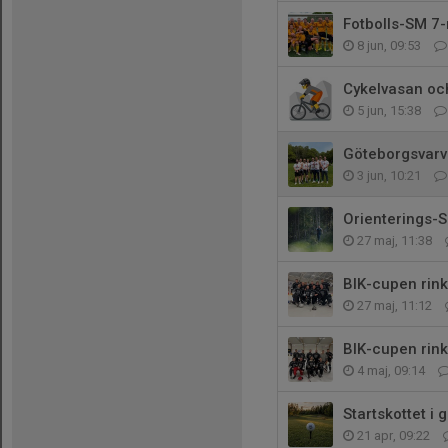
Fotbolls-SM 7
8 jun, 09:53
Cykelvasan o
5 jun, 15:38
Göteborgsvarv
3 jun, 10:21
Orienterings-
27 maj, 11:38
BIK-cupen rin
27 maj, 11:12
BIK-cupen rin
4 maj, 09:14
Startskottet i 
21 apr, 09:22