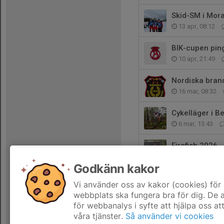
Skid-SM i Mor
13 apr, 08:12
BIK-cupen ping
10 apr, 21:49
Nordiska bra
16 mar, 08:32
Cykelläger i B
6 mar, 13:43
Firefish 2026
27 feb, 10:23
Godkänn kakor
BIK-cupen pin
Vi använder oss av kakor (cookies) för 
24 feb, 16:35
webbplats ska fungera bra för dig. De
för webbanalys i syfte att hjälpa oss at
våra tjänster.
Så använder vi cookies