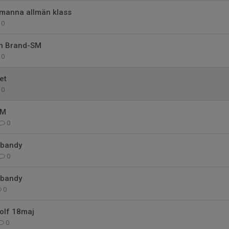
-manna allmän klass
0
ch Brand-SM
0
et
0
SM
0
kbandy
0
kbandy
0
golf 18maj
0