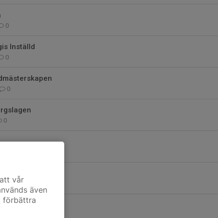
a
0
is Inställd
0
ndmästerskapen
0
ergslagen
0
0
gis
att vår
0
 används även
t förbättra