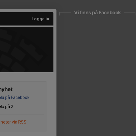
Vi finns på Facebook
Logga in
nyhet
la på Facebook
la på X
heter via RSS