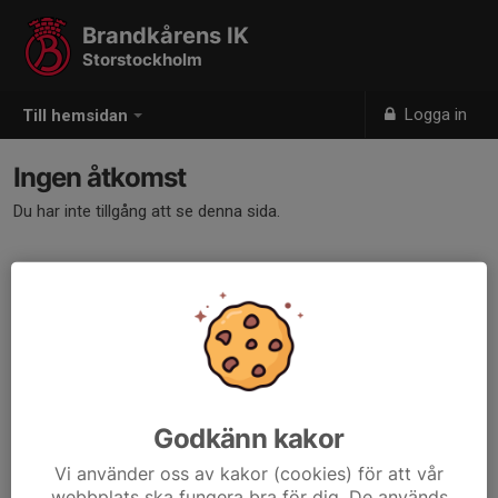
Brandkårens IK
Storstockholm
Logga in
Till hemsidan
Ingen åtkomst
Du har inte tillgång att se denna sida.
Godkänn kakor
Vi använder oss av kakor (cookies) för att vår
webbplats ska fungera bra för dig. De används