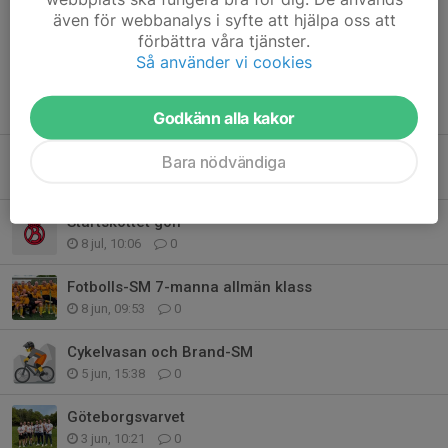
Dela nyhet
även för webbanalys i syfte att hjälpa oss att
förbättra våra tjänster.
Så använder vi cookies
Tidigare nyheter
Godkänn alla kakor
Ryder cup
Bara nödvändiga
8 jul, 11:01
0
Startskottet golf
8 jul, 10:06
0
Fotbolls-SM 7-manna allmän klass
8 jun, 09:53
0
Cykelvasan och Brand-SM
5 jun, 15:38
0
Göteborgsvarvet
3 jun, 10:21
0