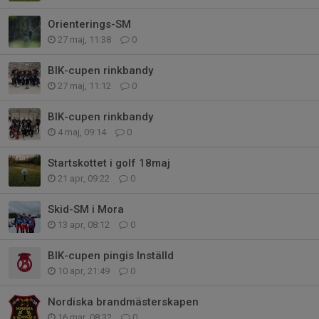
Orienterings-SM
27 maj, 11:38
0
BIK-cupen rinkbandy
27 maj, 11:12
0
BIK-cupen rinkbandy
4 maj, 09:14
0
Startskottet i golf 18maj
21 apr, 09:22
0
Skid-SM i Mora
13 apr, 08:12
0
BIK-cupen pingis Inställd
10 apr, 21:49
0
Nordiska brandmästerskapen
16 mar, 08:32
0