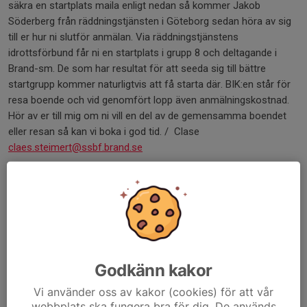
säkra en startplats maila enligt nedan så kommer Jakob
Söderberg från räddningstjänsten i Göteborg sedan höra av sig
till er hur ni slutför anmälan. Via räddningstjänstens
idrottsförbund får ni en startplats i grupp 8 och deltagande i
Brand-sm. De som har resultat för att seeda sig till bättre
startgrupp kommer naturligtvis att få starta där. BIK:en står för
resa boende och vid genomfört lopp även anmälningskostnad.
Hör av er till mig om ni vill en del av de gemensamma boendet
eller resan så kan vi boka i god tid. / Clase
claes.steimert@ssbf.brand.se
Maila
info@rifgbg.se
innehållande:
Namn
Personnummer
Mail
Telefon
Godkänn kakor
Vilkens räddningstjänst ni arbetar på
Vi använder oss av kakor (cookies) för att vår
webbplats ska fungera bra för dig. De används