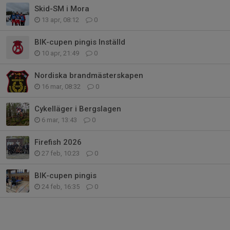
Skid-SM i Mora
13 apr, 08:12
0
BIK-cupen pingis Inställd
10 apr, 21:49
0
Nordiska brandmästerskapen
16 mar, 08:32
0
Cykelläger i Bergslagen
6 mar, 13:43
0
Firefish 2026
27 feb, 10:23
0
BIK-cupen pingis
24 feb, 16:35
0