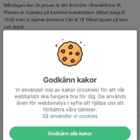
Måndagen den 26 januari är det årsmöte i Brandkårens IK.
Platsen är Gränden på Katarina brandstation. Mötet börja kl
19:00 men vi öppnar portarna från kl 18. BIKen bjuder på korv
och dryck.
Kalleslen som pdf finns här
.
Alla medlemmar är varmt välkomna!
Dela nyhet
Godkänn kakor
Tidigare nyheter
Vi använder oss av kakor (cookies) för att vår
webbplats ska fungera bra för dig. De används
även för webbanalys i syfte att hjälpa oss att
Ryder cup
förbättra våra tjänster.
8 jul, 11:01
0
Så använder vi cookies
Startskottet golf
8 jul, 10:06
0
Godkänn alla kakor