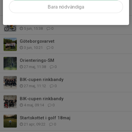
Fotbolls-SM 7-manna allmän klass
Bara nödvändiga
8 jun, 09:53
0
Cykelvasan och Brand-SM
5 jun, 15:38
0
Göteborgsvarvet
3 jun, 10:21
0
Orienterings-SM
27 maj, 11:38
0
BIK-cupen rinkbandy
27 maj, 11:12
0
BIK-cupen rinkbandy
4 maj, 09:14
0
Startskottet i golf 18maj
21 apr, 09:22
0