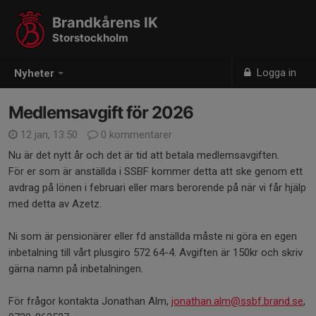
Brandkårens IK
Storstockholm
Logga in
Nyheter
Medlemsavgift för 2026
12 jan, 13:50
0 kommentarer
Nu är det nytt år och det är tid att betala medlemsavgiften.
För er som är anställda i SSBF kommer detta att ske genom ett
avdrag på lönen i februari eller mars berorende på när vi får hjälp
med detta av Azetz.
Ni som är pensionärer eller fd anställda måste ni göra en egen
inbetalning till vårt plusgiro 572 64-4. Avgiften är 150kr och skriv
gärna namn på inbetalningen.
För frågor kontakta Jonathan Alm,
jonathan.alm@ssbf.brand.se
,