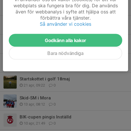
Göteborgsvarvet
webbplats ska fungera bra för dig. De används
3 jun, 10:21
0
även för webbanalys i syfte att hjälpa oss att
förbättra våra tjänster.
Orienterings-SM
Så använder vi cookies
27 maj, 11:38
0
Godkänn alla kakor
BIK-cupen rinkbandy
27 maj, 11:12
0
Bara nödvändiga
BIK-cupen rinkbandy
4 maj, 09:14
0
Startskottet i golf 18maj
21 apr, 09:22
0
Skid-SM i Mora
13 apr, 08:12
0
BIK-cupen pingis Inställd
10 apr, 21:49
0