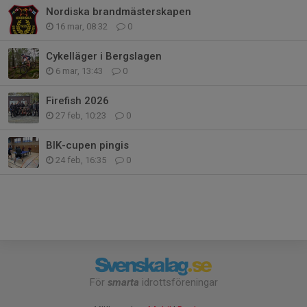
Nordiska brandmästerskapen
16 mar, 08:32
0
Cykelläger i Bergslagen
6 mar, 13:43
0
Firefish 2026
27 feb, 10:23
0
BIK-cupen pingis
24 feb, 16:35
0
För
smarta
idrottsföreningar